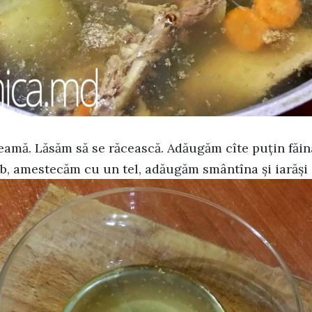
amă. Lăsăm să se răcească. Adăugăm cîte puțin făina
b, amestecăm cu un tel, adăugăm smântîna și iarăș