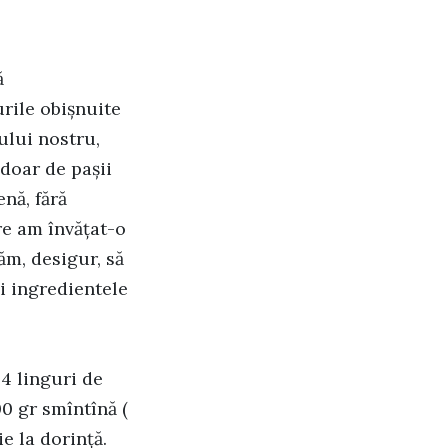
ă
rile obișnuite
ului nostru,
 doar de pașii
nă, fără
re am învățat-o
tăm, desigur, să
ți ingredientele
 4 linguri de
00 gr smîntînă (
ie la dorință.