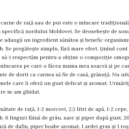
carne de rață sau de pui este o mîncare tradițional
specifică nordului Moldovei. Se deosebește de sosu
se adaugă un ingredient sănătos și benefic organism
. Se pregătește simplu, fără mare efort, ținînd cont
e să-i respectăm pentru a obține o compoziție omoge
 mîncarea pe care o făcea mama mea soacră și pe ca
Este de dorit ca carnea să fie de casă, grăsuță. Nu ui
mele care îi oferă un gust delicat și aromat. Urmări
care m-am ghidat.
ătate de rață, 1-2 morcovi, 2,5 litri de apă, 1-2 cepe,
, 6 linguri făină de grâu, sare și piper după gust, 2
ză de dafin, piper boabe aromat, 1 ardei gras și 1 roș