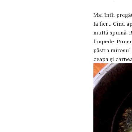
Mai întîi preg
la fiert. Cînd 
multă spumă. R
limpede. Punem 
păstra mirosul 
ceapa și carne