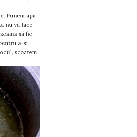
ore. Punem apa
ma nu va face
zeama să fie
pentru a-și
 focul, scoatem