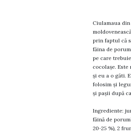
Ciulamaua din 
moldovenească 
prin faptul că 
făina de porumb
pe care trebui
cocolașe. Este
și eu a o găti. 
folosim și legu
și pașii după 
Ingrediente: jum
făină de porumb
20-25 %), 2 frun