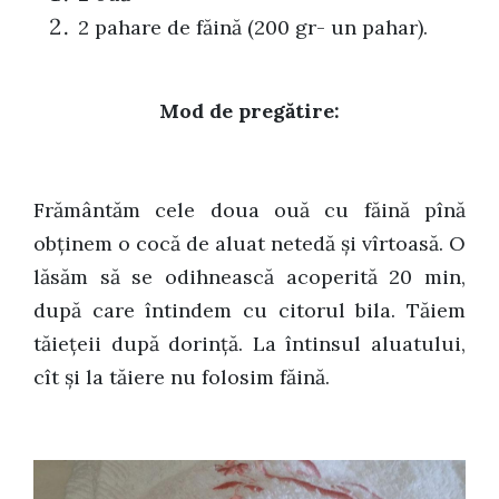
2 pahare de făină (200 gr- un pahar).
Mod de pregătire:
Frământăm cele doua ouă cu făină pînă
obținem o cocă de aluat netedă și vîrtoasă. O
lăsăm să se odihnească acoperită 20 min,
după care întindem cu citorul bila. Tăiem
tăiețeii după dorință. La întinsul aluatului,
cît și la tăiere nu folosim făină.