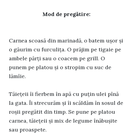
Mod de pregătire:
Carnea scoasă din marinadă, o batem ușor și
o găurim cu furculița. O prăjim pe tigaie pe
ambele părți sau o coacem pe grill. O
punem pe platou și o stropim cu suc de
lămîie.
Tăiețeii îi fierbem în apă cu puțin ulei pînă
la gata. Îi strecurăm și îi scăldăm în sosul de
roșii pregătit din timp. Se pune pe platou
carnea, tăiețeii și mix de legume înăbușite
sau proaspete.