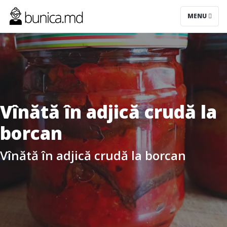
MENU
Vînătă în adjică crudă la
borcan
Vînătă în adjică crudă la borcan