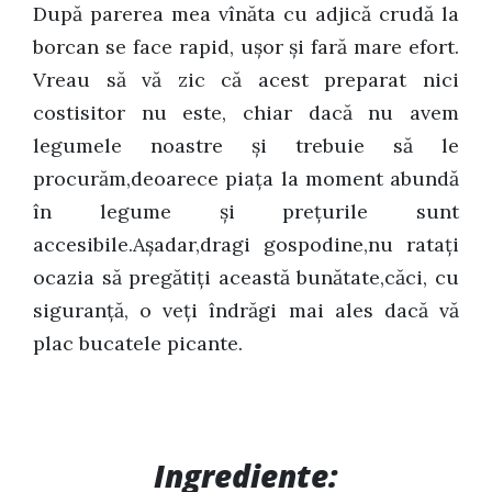
După parerea mea vînăta cu adjică crudă la
borcan se face rapid, uşor şi fară mare efort.
Vreau să vă zic că acest preparat nici
costisitor nu este, chiar dacă nu avem
legumele noastre şi trebuie să le
procurăm,deoarece piaţa la moment abundă
în legume şi preţurile sunt
accesibile.Aşadar,dragi gospodine,nu rataţi
ocazia să pregătiţi această bunătate,căci, cu
siguranţă, o veţi îndrăgi mai ales dacă vă
plac bucatele picante.
Ingrediente: