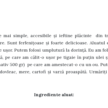
e mai simple, accesibile și ieftine plăcinte din tr
are. Sunt ferfenițoase și foarte delicioase. Aluatul 
pe ușor. Putem folosi umplutură la dorință. Eu am fo
ă, pe care am călit-o ușor pe tigaie în puțin ulei 
ativ 500 gr) pe care am amestecat-o cu un ou. Putem
ovleac, mere, cartofi și varză proaspătă. Urmăriț
Ingrediente aluat: