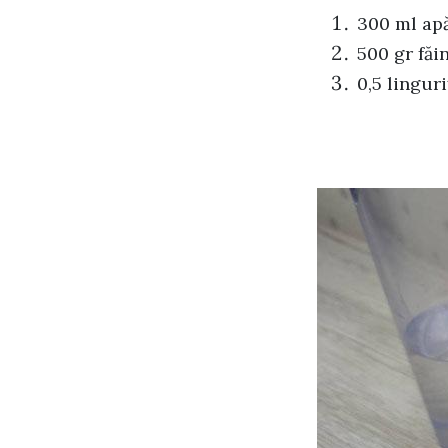
300 ml ap
500 gr făi
0,5 linguri