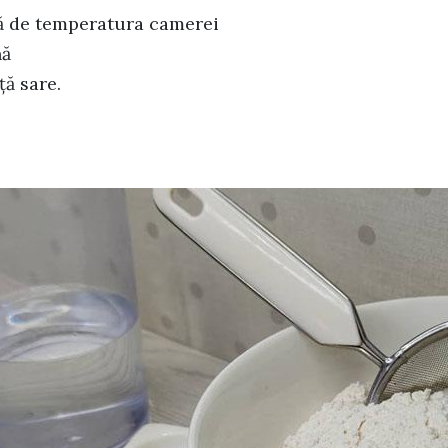
ă de temperatura camerei
nă
ță sare.