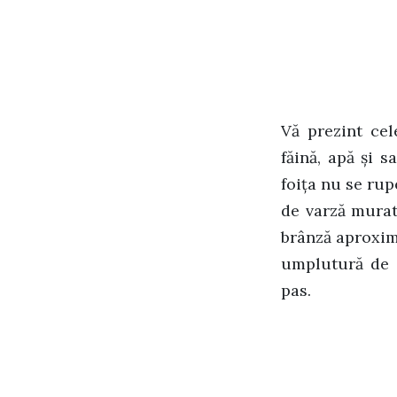
Vă prezint cel
făină, apă și s
foița nu se ru
de varză murat
brânză aproxim
umplutură de d
pas.