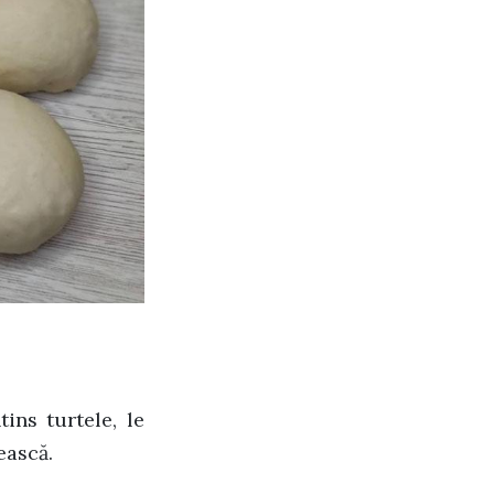
ins turtele, le
ească.