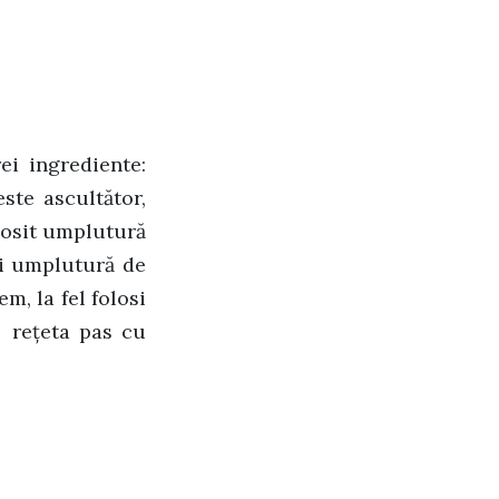
ei ingrediente:
este ascultător,
losit umplutură
și umplutură de
, la fel folosi
i rețeta pas cu