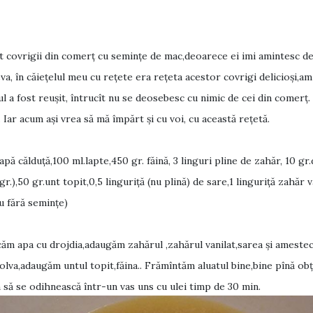
lt covrigii din comerț cu semințe de mac,deoarece ei imi amintesc d
deva, în căiețelul meu cu rețete era rețeta acestor covrigi delicioși,am
tul a fost reușit, întrucît nu se deosebesc cu nimic de cei din comerț. 
. Iar acum ași vrea să mă împărt și cu voi, cu această rețetă.
pă călduţă,100 ml.lapte,450 gr. făină, 3 linguri pline de zahăr, 10 gr
r.),50 gr.unt topit,0,5 linguriţă (nu plină) de sare,1 linguriţă zahăr 
u fără seminţe)
ăm apa cu drojdia,adaugăm zahărul ,zahărul vanilat,sarea şi ameste
zolva,adaugăm untul topit,făina.. Frămîntăm aluatul bine,bine pînă o
 să se odihnească într-un vas uns cu ulei timp de 30 min.