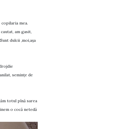
e copilaria mea.
 cautat, am gasit,
Sunt dulcii ,moi,așa
.drojdie
vanilat, semințe de
căm totul pînă sarea
bținem o cocă netedă