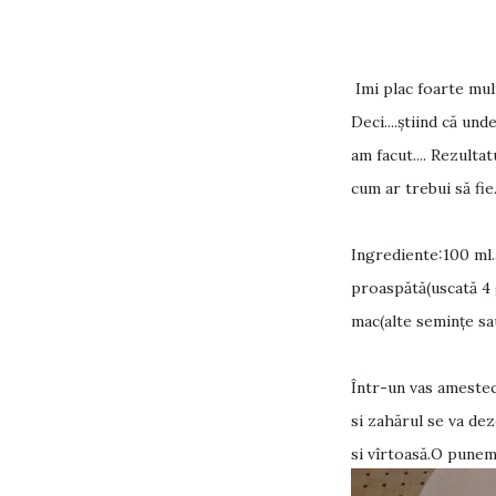
Imi plac foarte mu
Deci....știind că un
am facut.... Rezulta
cum ar trebui să fie
Ingrediente:100 ml.a
proaspătă(uscată 4 g
mac(alte seminţe sa
Într-un vas amestec
si zahărul se va de
si vîrtoasă.O punem