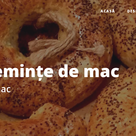
ACASĂ
DES
semințe de mac
mac