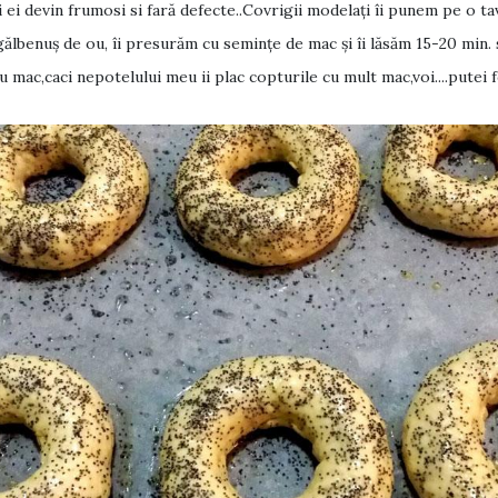
rii ei devin frumosi si fară defecte..Covrigii modelați îi punem pe o t
gălbenuș de ou, îi presurăm cu semințe de mac și îi lăsăm 15-20 min.
mac,caci nepotelului meu ii plac copturile cu mult mac,voi....putei f