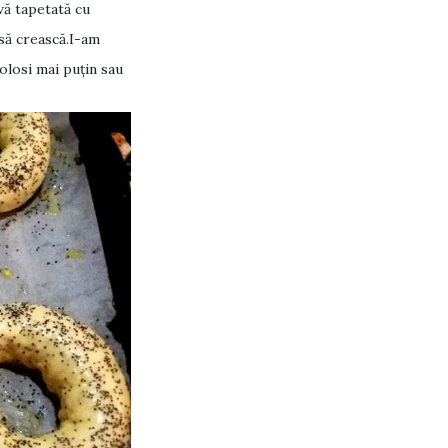
avă tapetată cu
 să crească.I-am
olosi mai puţin sau