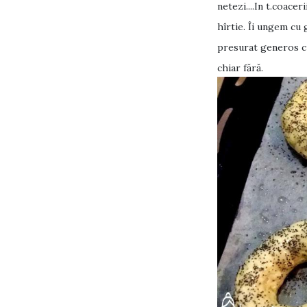
netezi....In t.coace
hîrtie. Îi ungem cu 
presurat generos cu 
chiar fără.