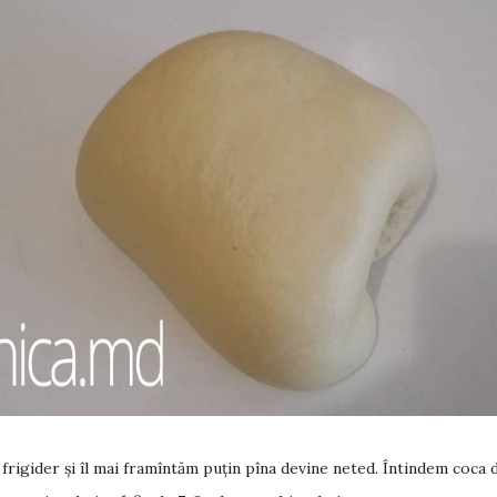
frigider și îl mai framîntăm puțin pîna devine neted. Întindem coca d