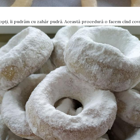
opți, îi pudrăm cu zahăr pudră. Această procedură o facem cînd covri