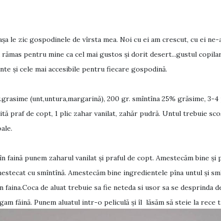
așa le zic gospodinele de vîrsta mea. Noi cu ei am crescut, cu ei ne-
 rămas pentru mine ca cel mai gustos și dorit desert...gustul copilari
nte și cele mai accesibile pentru fiecare gospodină.
.grasime (unt,untura,margarină), 200 gr. smîntîna 25% grăsime, 3-4
rită praf de copt, 1 plic zahar vanilat, zahăr pudră. Untul trebuie sco
oale.
n faină punem zaharul vanilat și praful de copt. Amestecăm bine și
mestecat cu smîntînă. Amestecăm bine ingredientele pîna untul și sm
n faina.Coca de aluat trebuie sa fie neteda si usor sa se desprinda d
am făină. Punem aluatul intr-o peliculă și îl lăsăm să steie la rece t