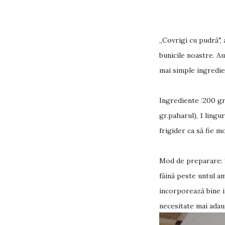
,,
Covrigi cu pudră", 
bunicile noastre. Au
mai simple ingredie
Ingrediente :200 gr
gr.paharul), 1 lingu
frigider ca să fie m
Mod de preparare: î
făină peste untul a
incorporează bine i
necesitate mai adaug