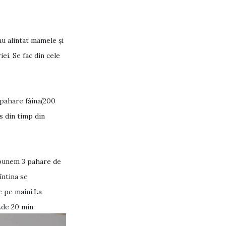
au alintat mamele și
ei. Se fac din cele
 pahare făina(200
s din timp din
 punem 3 pahare de
întina se
e pe maini.La
.de 20 min.