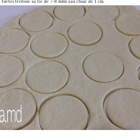
turtei trebuie să fie de 7-8 mlm sau chiar de 1 cm.