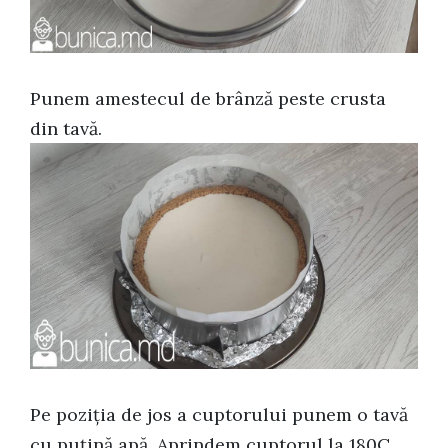
Punem amestecul de brânză peste crusta
din tavă.
Pe poziția de jos a cuptorului punem o tavă
cu puțină apă. Aprindem cuptorul la 180C.