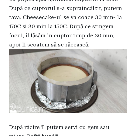
După ce cuptorul s-a supraîncălzit, punem
tava. Cheesecake-ul se va coace 30 min- la
170C și 30 min la 150C. După ce stingem
focul, îl lăsăm în cuptor timp de 30 min,
apoi îl scoatem să se răcească.
După răcire îl putem servi cu gem sau