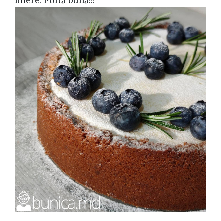
miere. Poftă bună!!!