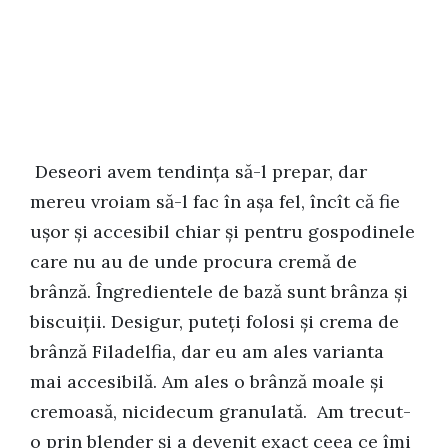
Deseori avem tendința să-l prepar, dar
mereu vroiam să-l fac în așa fel, încît că fie
ușor și accesibil chiar și pentru gospodinele
care nu au de unde procura cremă de
brânză. Îngredientele de bază sunt brânza și
biscuiții. Desigur, puteți folosi și crema de
brânză Filadelfia, dar eu am ales varianta
mai accesibilă. Am ales o brânză moale și
cremoasă, nicidecum granulată. Am trecut-
o prin blender și a devenit exact ceea ce îmi