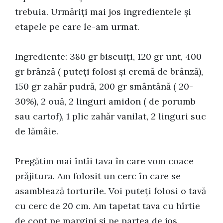
trebuia. Urmăriți mai jos ingredientele și
etapele pe care le-am urmat.
Ingrediente: 380 gr biscuiți, 120 gr unt, 400
gr brânză ( puteți folosi și cremă de brânză),
150 gr zahăr pudră, 200 gr smântână ( 20-
30%), 2 ouă, 2 linguri amidon ( de porumb
sau cartof), 1 plic zahăr vanilat, 2 linguri suc
de lămâie.
Pregătim mai întîi tava în care vom coace
prăjitura. Am folosit un cerc în care se
asamblează torturile. Voi puteți folosi o tavă
cu cerc de 20 cm. Am tapetat tava cu hîrtie
de copt pe margini și pe partea de jos.