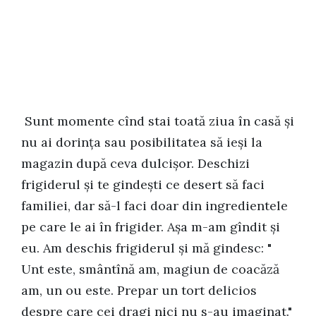
Sunt momente cînd stai toată ziua în casă și
nu ai dorința sau posibilitatea să ieși la
magazin după ceva dulcișor. Deschizi
frigiderul și te gindești ce desert să faci
familiei, dar să-l faci doar din ingredientele
pe care le ai în frigider. Așa m-am gîndit și
eu. Am deschis frigiderul și mă gindesc: "
Unt este, smântînă am, magiun de coacăză
am, un ou este. Prepar un tort delicios
despre care cei dragi nici nu s-au imaginat."