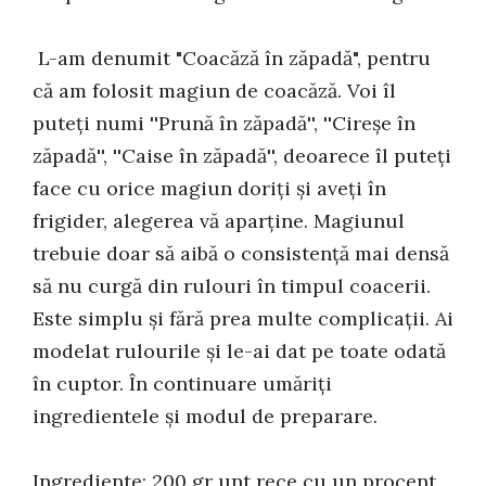
L-am denumit "Coacăză în zăpadă", pentru
că am folosit magiun de coacăză. Voi îl
puteți numi ''Prună în zăpadă'', ''Cireșe în
zăpadă'', ''Caise în zăpadă'', deoarece îl puteți
face cu orice magiun doriți și aveți în
frigider, alegerea vă aparține. Magiunul
trebuie doar să aibă o consistență mai densă
să nu curgă din rulouri în timpul coacerii.
Este simplu și fără prea multe complicații. Ai
modelat rulourile și le-ai dat pe toate odată
în cuptor. În continuare umăriți
ingredientele și modul de preparare.
Ingrediente: 200 gr unt rece cu un procent