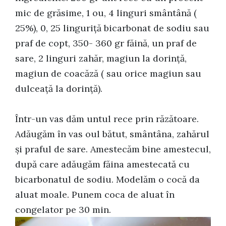
mic de grăsime, 1 ou, 4 linguri smântână (
25%), 0, 25 linguriță bicarbonat de sodiu sau
praf de copt, 350- 360 gr făină, un praf de
sare, 2 linguri zahăr, magiun la dorință,
magiun de coacăză ( sau orice magiun sau
dulceață la dorință).
Într-un vas dăm untul rece prin răzătoare.
Adăugăm în vas oul bătut, smântâna, zahărul
și praful de sare. Amestecăm bine amestecul,
după care adăugăm făina amestecată cu
bicarbonatul de sodiu. Modelăm o cocă da
aluat moale. Punem coca de aluat în
congelator pe 30 min.