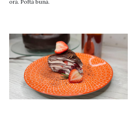
oră. Poftă bună.