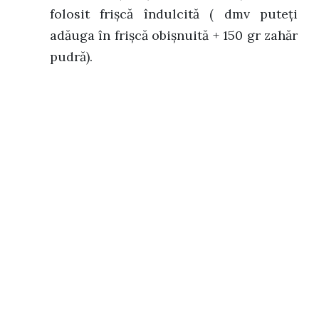
folosit frișcă îndulcită ( dmv puteți
adăuga în frișcă obișnuită + 150 gr zahăr
pudră).